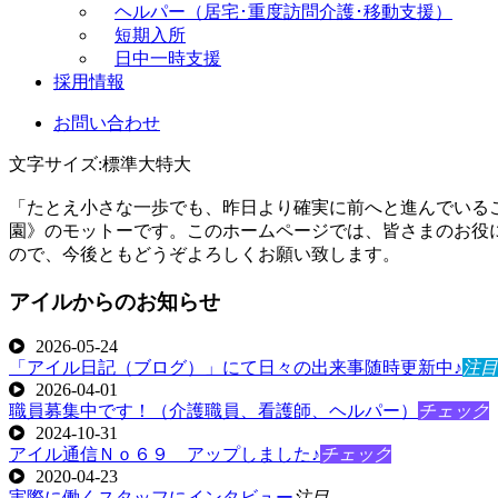
ヘルパー（居宅･重度訪問介護･移動支援）
短期入所
日中一時支援
採用情報
お問い合わせ
文字サイズ:
標準
大
特大
「たとえ小さな一歩でも、昨日より確実に前へと進んでいる
園》のモットーです。このホームページでは、皆さまのお役
ので、今後ともどうぞよろしくお願い致します。
アイルからのお知らせ
2026-05-24
「アイル日記（ブログ）」にて日々の出来事随時更新中♪
注目
2026-04-01
職員募集中です！（介護職員、看護師、ヘルパー）
チェック
2024-10-31
アイル通信Ｎｏ６９ アップしました♪
チェック
2020-04-23
実際に働くスタッフにインタビュー
注目